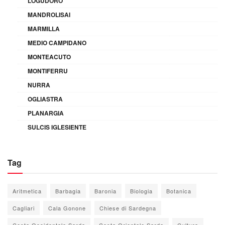
LOGUDORO
MANDROLISAI
MARMILLA
MEDIO CAMPIDANO
MONTEACUTO
MONTIFERRU
NURRA
OGLIASTRA
PLANARGIA
SULCIS IGLESIENTE
Tag
Aritmetica
Barbagia
Baronia
Biologia
Botanica
Cagliari
Cala Gonone
Chiese di Sardegna
Costa Occidentale Sarda
Costa Orientale Sarda
Cultura