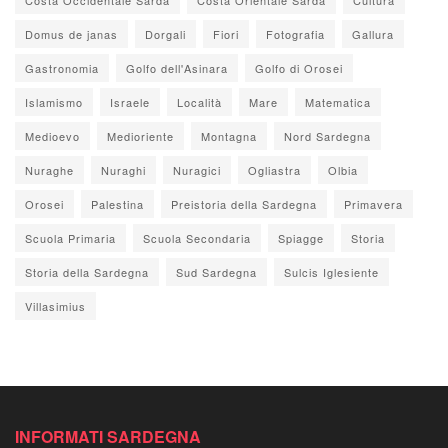
Domus de janas
Dorgali
Fiori
Fotografia
Gallura
Gastronomia
Golfo dell'Asinara
Golfo di Orosei
Islamismo
Israele
Località
Mare
Matematica
Medioevo
Medioriente
Montagna
Nord Sardegna
Nuraghe
Nuraghi
Nuragici
Ogliastra
Olbia
Orosei
Palestina
Preistoria della Sardegna
Primavera
Scuola Primaria
Scuola Secondaria
Spiagge
Storia
Storia della Sardegna
Sud Sardegna
Sulcis Iglesiente
Villasimius
INFORMATI SARDEGNA