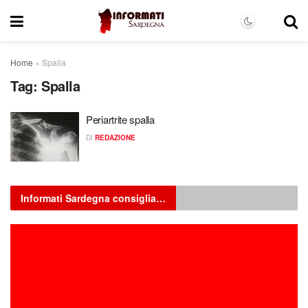
Home
»
Spalla
Tag:
Spalla
Periartrite spalla
DI
REDAZIONE
Informati Sardegna consiglia…