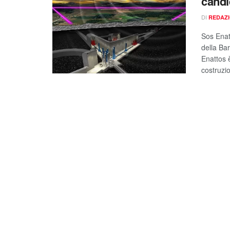
candi
DI
REDAZ
Sos Enat
della Bar
Enattos è
costruzio