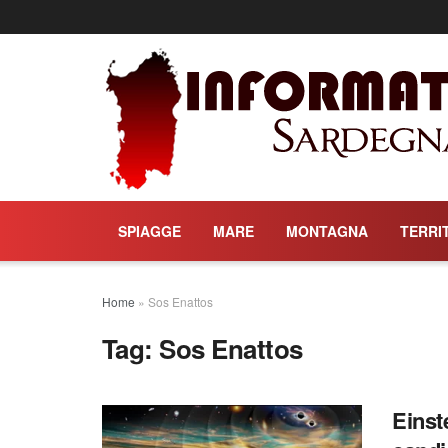
SPIAGGE
MARE
MONTAGNA
TERRI
Home
»
Sos Enattos
Tag:
Sos Enattos
Einst