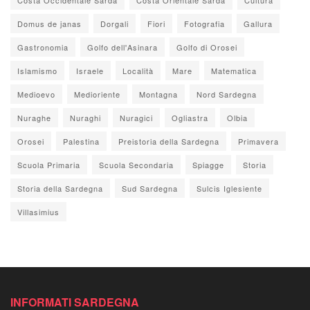
Domus de janas
Dorgali
Fiori
Fotografia
Gallura
Gastronomia
Golfo dell'Asinara
Golfo di Orosei
Islamismo
Israele
Località
Mare
Matematica
Medioevo
Medioriente
Montagna
Nord Sardegna
Nuraghe
Nuraghi
Nuragici
Ogliastra
Olbia
Orosei
Palestina
Preistoria della Sardegna
Primavera
Scuola Primaria
Scuola Secondaria
Spiagge
Storia
Storia della Sardegna
Sud Sardegna
Sulcis Iglesiente
Villasimius
INFORMATI SARDEGNA