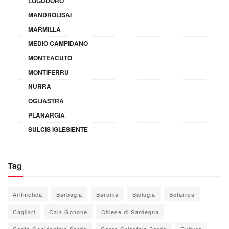
LOGUDORO
MANDROLISAI
MARMILLA
MEDIO CAMPIDANO
MONTEACUTO
MONTIFERRU
NURRA
OGLIASTRA
PLANARGIA
SULCIS IGLESIENTE
Tag
Aritmetica
Barbagia
Baronia
Biologia
Botanica
Cagliari
Cala Gonone
Chiese di Sardegna
Costa Occidentale Sarda
Costa Orientale Sarda
Cultura