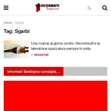
Home
»
Sgarbi
Tag:
Sgarbi
Una marcia al giorno contro i femminicidi e la
televisione spazzatura sempre in onda
DI
REDAZIONE
Informati Sardegna consiglia…