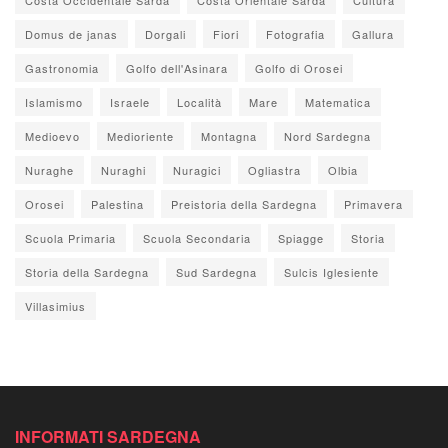
Domus de janas
Dorgali
Fiori
Fotografia
Gallura
Gastronomia
Golfo dell'Asinara
Golfo di Orosei
Islamismo
Israele
Località
Mare
Matematica
Medioevo
Medioriente
Montagna
Nord Sardegna
Nuraghe
Nuraghi
Nuragici
Ogliastra
Olbia
Orosei
Palestina
Preistoria della Sardegna
Primavera
Scuola Primaria
Scuola Secondaria
Spiagge
Storia
Storia della Sardegna
Sud Sardegna
Sulcis Iglesiente
Villasimius
INFORMATI SARDEGNA