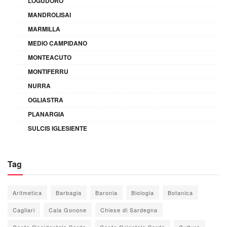
LOGUDORO
MANDROLISAI
MARMILLA
MEDIO CAMPIDANO
MONTEACUTO
MONTIFERRU
NURRA
OGLIASTRA
PLANARGIA
SULCIS IGLESIENTE
Tag
Aritmetica
Barbagia
Baronia
Biologia
Botanica
Cagliari
Cala Gonone
Chiese di Sardegna
Costa Occidentale Sarda
Costa Orientale Sarda
Cultura