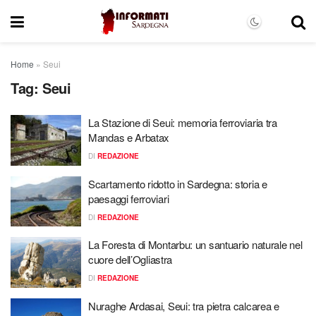
Home
»
Seui
Tag:
Seui
La Stazione di Seui: memoria ferroviaria tra
Mandas e Arbatax
DI
REDAZIONE
Scartamento ridotto in Sardegna: storia e
paesaggi ferroviari
DI
REDAZIONE
La Foresta di Montarbu: un santuario naturale nel
cuore dell’Ogliastra
DI
REDAZIONE
Nuraghe Ardasai, Seui: tra pietra calcarea e