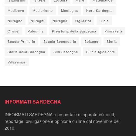
Medioevo
Medioriente
Montagna
Nord Sardegna
Nuraghe
Nuraghi
Nuragici
Ogliastra
Olbia
Orosei
Palestina
Preistoria della Sardegna
Primavera
Scuola Primaria
Scuola Secondaria
Spiagge
Storia
Storia della Sardegna
Sud Sardegna
Sulcis Iglesiente
Villasimius
INFORMATI SARDEGNA
INFORMATI SARDEGNA è un portale di approfondimenti,
reportage, divulgazione e opinione on line dal novembre del
2010.