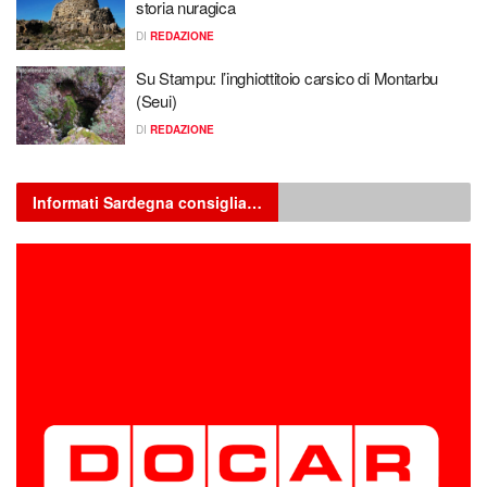
storia nuragica
DI
REDAZIONE
Su Stampu: l’inghiottitoio carsico di Montarbu
(Seui)
DI
REDAZIONE
Informati Sardegna consiglia…