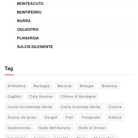
MONTEACUTO
MONTIFERRU
NURRA
OGLIASTRA
PLANARGIA
SULCIS IGLESIENTE
Tag
Aritmetica
Barbagia
Baronia
Biologia
Botanica
Cagliari
Cala Gonone
Chiese di Sardegna
Costa Occidentale Sarda
Costa Orientale Sarda
Cultura
Domus de janas
Dorgali
Fiori
Fotografia
Gallura
Gastronomia
Golfo dell'Asinara
Golfo di Orosei
Islamismo
Israele
Località
Mare
Matematica