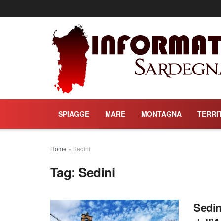
SPIAGGE
MARE
MONTAGNA
TERRI
Home
»
Sedini
Tag:
Sedini
Sedini