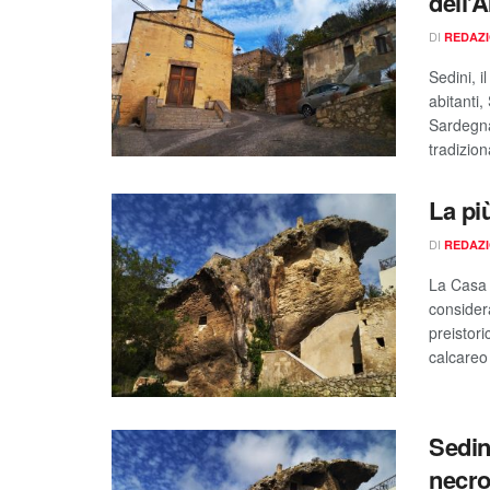
dell’
DI
REDAZ
Sedini, i
abitanti,
Sardegna 
tradizion
La pi
DI
REDAZ
La Casa 
consider
preistor
calcareo
Sedini
necro