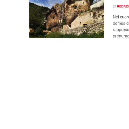
DI
REDAZ
Nel cuor
domus de
rapprese
prenuragi