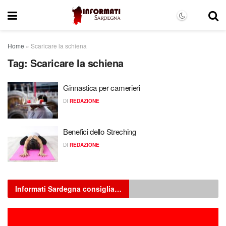
Home
»
Scaricare la schiena
Tag:
Scaricare la schiena
Ginnastica per camerieri
DI
REDAZIONE
Benefici dello Streching
DI
REDAZIONE
Informati Sardegna consiglia…