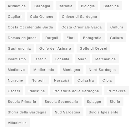
Aritmetica
Barbagia
Baronia
Biologia
Botanica
Cagliari
Cala Gonone
Chiese di Sardegna
Costa Occidentale Sarda
Costa Orientale Sarda
Cultura
Domus de janas
Dorgali
Fiori
Fotografia
Gallura
Gastronomia
Golfo dell'Asinara
Golfo di Orosei
Islamismo
Israele
Località
Mare
Matematica
Medioevo
Medioriente
Montagna
Nord Sardegna
Nuraghe
Nuraghi
Nuragici
Ogliastra
Olbia
Orosei
Palestina
Preistoria della Sardegna
Primavera
Scuola Primaria
Scuola Secondaria
Spiagge
Storia
Storia della Sardegna
Sud Sardegna
Sulcis Iglesiente
Villasimius