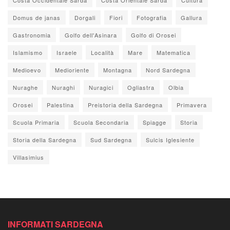
Domus de janas
Dorgali
Fiori
Fotografia
Gallura
Gastronomia
Golfo dell'Asinara
Golfo di Orosei
Islamismo
Israele
Località
Mare
Matematica
Medioevo
Medioriente
Montagna
Nord Sardegna
Nuraghe
Nuraghi
Nuragici
Ogliastra
Olbia
Orosei
Palestina
Preistoria della Sardegna
Primavera
Scuola Primaria
Scuola Secondaria
Spiagge
Storia
Storia della Sardegna
Sud Sardegna
Sulcis Iglesiente
Villasimius
INFORMATI SARDEGNA