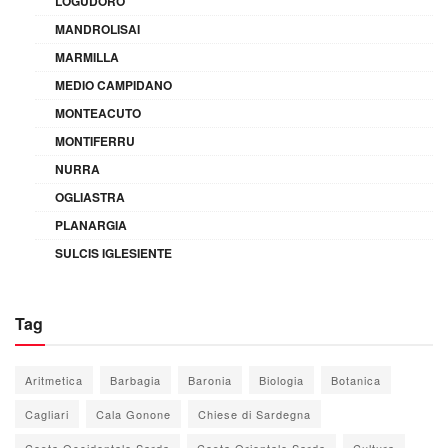
LOGUDORO
MANDROLISAI
MARMILLA
MEDIO CAMPIDANO
MONTEACUTO
MONTIFERRU
NURRA
OGLIASTRA
PLANARGIA
SULCIS IGLESIENTE
Tag
Aritmetica
Barbagia
Baronia
Biologia
Botanica
Cagliari
Cala Gonone
Chiese di Sardegna
Costa Occidentale Sarda
Costa Orientale Sarda
Cultura