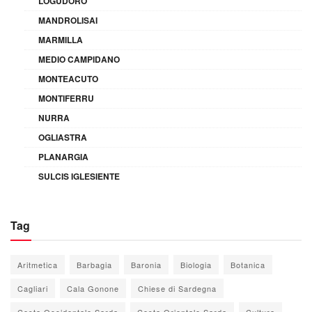
LOGUDORO
MANDROLISAI
MARMILLA
MEDIO CAMPIDANO
MONTEACUTO
MONTIFERRU
NURRA
OGLIASTRA
PLANARGIA
SULCIS IGLESIENTE
Tag
Aritmetica
Barbagia
Baronia
Biologia
Botanica
Cagliari
Cala Gonone
Chiese di Sardegna
Costa Occidentale Sarda
Costa Orientale Sarda
Cultura