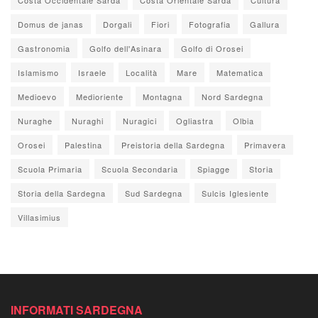
Domus de janas
Dorgali
Fiori
Fotografia
Gallura
Gastronomia
Golfo dell'Asinara
Golfo di Orosei
Islamismo
Israele
Località
Mare
Matematica
Medioevo
Medioriente
Montagna
Nord Sardegna
Nuraghe
Nuraghi
Nuragici
Ogliastra
Olbia
Orosei
Palestina
Preistoria della Sardegna
Primavera
Scuola Primaria
Scuola Secondaria
Spiagge
Storia
Storia della Sardegna
Sud Sardegna
Sulcis Iglesiente
Villasimius
INFORMATI SARDEGNA