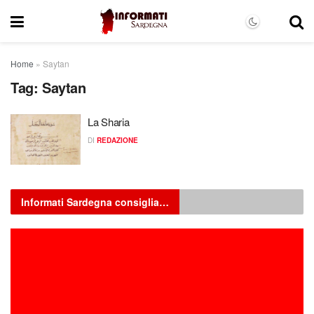
Home
»
Saytan
Tag:
Saytan
La Sharia
DI
REDAZIONE
Informati Sardegna consiglia…