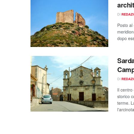
archi
DI
REDAZ
Posto al 
meridiona
dopo ess
Sarda
Camp
DI
REDAZ
Il centro
storico c
terme. L
l'arcinot