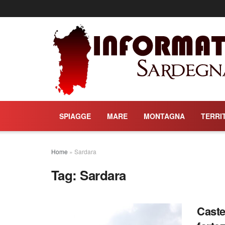
SPIAGGE
MARE
MONTAGNA
TERRI
Home
»
Sardara
Tag:
Sardara
Caste