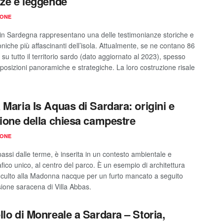
zze e leggende
IONE
li in Sardegna rappresentano una delle testimonianze storiche e
oniche più affascinanti dell’isola. Attualmente, se ne contano 86
ti su tutto il territorio sardo (dato aggiornato al 2023), spesso
n posizioni panoramiche e strategiche. La loro costruzione risale
 Maria Is Aquas di Sardara: origini e
zione della chiesa campestre
IONE
assi dalle terme, è inserita in un contesto ambientale e
fico unico, al centro del parco. È un esempio di architettura
Il culto alla Madonna nacque per un furto mancato a seguito
sione saracena di Villa Abbas.
llo di Monreale a Sardara – Storia,