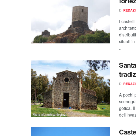
forte
DI
REDAZ
I castel
architett
distribui
situati i
...
Santa
tradi
DI
REDAZ
A pochi p
scenogra
gotica. 
dell'inva
Caste