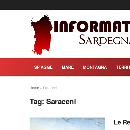
SPIAGGE
MARE
MONTAGNA
TERRI
Home
»
Saraceni
Tag:
Saraceni
Le Re