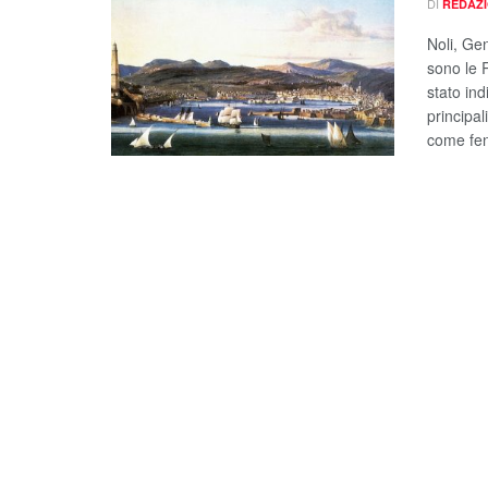
DI
REDAZ
Noli, Ge
sono le 
stato in
principa
come fen