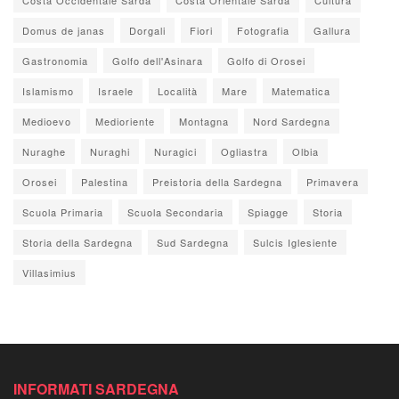
Domus de janas
Dorgali
Fiori
Fotografia
Gallura
Gastronomia
Golfo dell'Asinara
Golfo di Orosei
Islamismo
Israele
Località
Mare
Matematica
Medioevo
Medioriente
Montagna
Nord Sardegna
Nuraghe
Nuraghi
Nuragici
Ogliastra
Olbia
Orosei
Palestina
Preistoria della Sardegna
Primavera
Scuola Primaria
Scuola Secondaria
Spiagge
Storia
Storia della Sardegna
Sud Sardegna
Sulcis Iglesiente
Villasimius
INFORMATI SARDEGNA