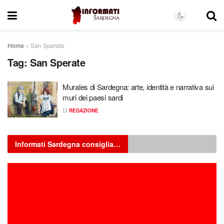
Home
»
San Sperate
Tag:
San Sperate
Murales di Sardegna: arte, identità e narrativa sui
muri dei paesi sardi
DI
REDAZIONE
Informati Sardegna consiglia…