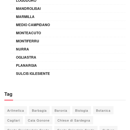
LOGUDORO
MANDROLISAI
MARMILLA
MEDIO CAMPIDANO
MONTEACUTO
MONTIFERRU
NURRA
OGLIASTRA
PLANARGIA
SULCIS IGLESIENTE
Tag
Aritmetica
Barbagia
Baronia
Biologia
Botanica
Cagliari
Cala Gonone
Chiese di Sardegna
Costa Occidentale Sarda
Costa Orientale Sarda
Cultura