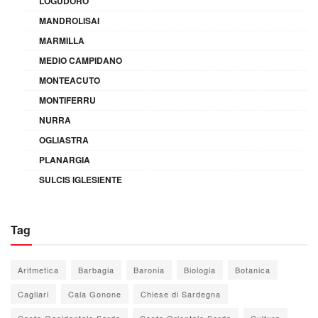
LOGUDORO
MANDROLISAI
MARMILLA
MEDIO CAMPIDANO
MONTEACUTO
MONTIFERRU
NURRA
OGLIASTRA
PLANARGIA
SULCIS IGLESIENTE
Tag
Aritmetica
Barbagia
Baronia
Biologia
Botanica
Cagliari
Cala Gonone
Chiese di Sardegna
Costa Occidentale Sarda
Costa Orientale Sarda
Cultura