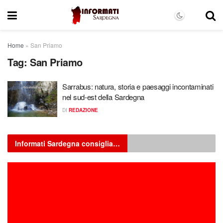
Home
»
San Priamo
Tag:
San Priamo
Sarrabus: natura, storia e paesaggi incontaminati
nel sud-est della Sardegna
DI
REDAZIONE
Informati Sardegna consiglia…