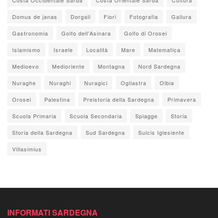
Domus de janas
Dorgali
Fiori
Fotografia
Gallura
Gastronomia
Golfo dell'Asinara
Golfo di Orosei
Islamismo
Israele
Località
Mare
Matematica
Medioevo
Medioriente
Montagna
Nord Sardegna
Nuraghe
Nuraghi
Nuragici
Ogliastra
Olbia
Orosei
Palestina
Preistoria della Sardegna
Primavera
Scuola Primaria
Scuola Secondaria
Spiagge
Storia
Storia della Sardegna
Sud Sardegna
Sulcis Iglesiente
Villasimius
INFORMATI SARDEGNA