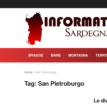
SPIAGGE
MARE
MONTAGNA
TERRI
Home
»
San Pietroburgo
Tag:
San Pietroburgo
Le di