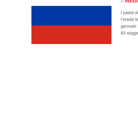
DI
REDAZ
I paesi 
l’erede l
gennaio 
83 sogge