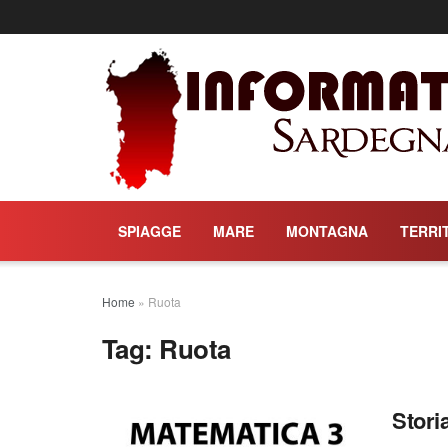
SPIAGGE
MARE
MONTAGNA
TERRI
Home
»
Ruota
Tag:
Ruota
Stori