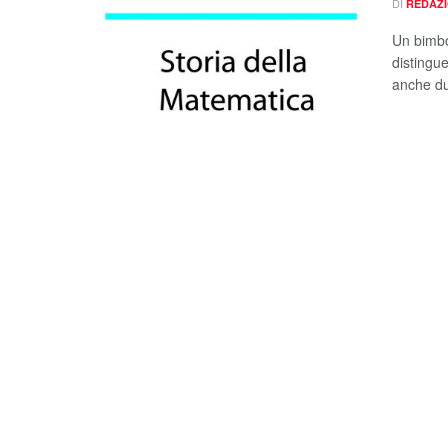
DI
REDAZ
Un bimbo
distingue
anche due