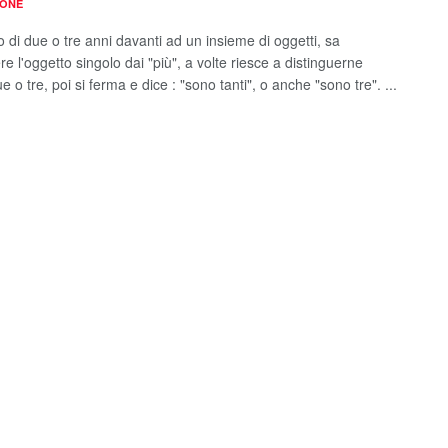
IONE
 di due o tre anni davanti ad un insieme di oggetti, sa
re l'oggetto singolo dai "più", a volte riesce a distinguerne
 o tre, poi si ferma e dice : "sono tanti", o anche "sono tre". ...