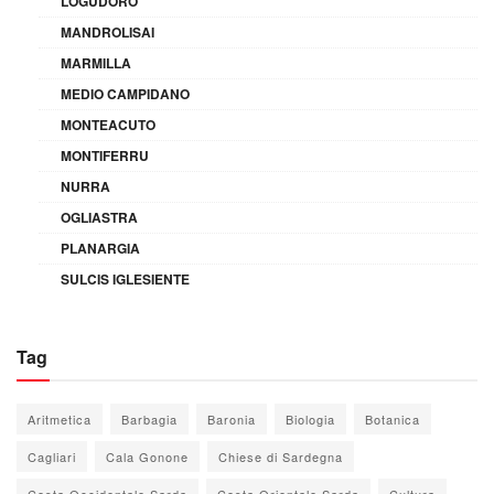
LOGUDORO
MANDROLISAI
MARMILLA
MEDIO CAMPIDANO
MONTEACUTO
MONTIFERRU
NURRA
OGLIASTRA
PLANARGIA
SULCIS IGLESIENTE
Tag
Aritmetica
Barbagia
Baronia
Biologia
Botanica
Cagliari
Cala Gonone
Chiese di Sardegna
Costa Occidentale Sarda
Costa Orientale Sarda
Cultura