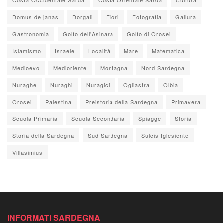
Domus de janas
Dorgali
Fiori
Fotografia
Gallura
Gastronomia
Golfo dell'Asinara
Golfo di Orosei
Islamismo
Israele
Località
Mare
Matematica
Medioevo
Medioriente
Montagna
Nord Sardegna
Nuraghe
Nuraghi
Nuragici
Ogliastra
Olbia
Orosei
Palestina
Preistoria della Sardegna
Primavera
Scuola Primaria
Scuola Secondaria
Spiagge
Storia
Storia della Sardegna
Sud Sardegna
Sulcis Iglesiente
Villasimius
INFORMATI SARDEGNA