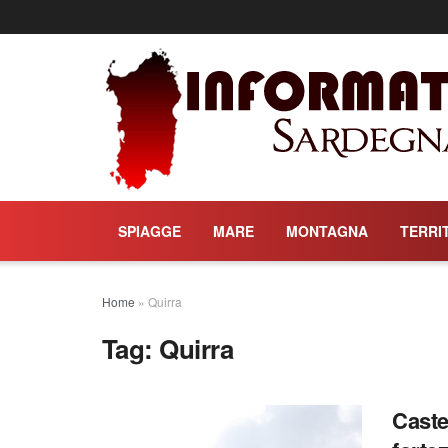
SPIAGGE
MARE
MONTAGNA
TERRI
Home
»
Quirra
Tag:
Quirra
Caste