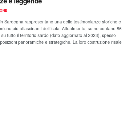
zze e leggende
IONE
li in Sardegna rappresentano una delle testimonianze storiche e
oniche più affascinanti dell’isola. Attualmente, se ne contano 86
ti su tutto il territorio sardo (dato aggiornato al 2023), spesso
n posizioni panoramiche e strategiche. La loro costruzione risale