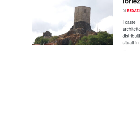
forte
DI
REDAZ
I castel
architett
distribui
situati i
...