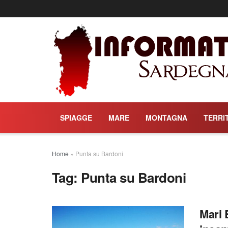
SPIAGGE
MARE
MONTAGNA
TERRI
Home
»
Punta su Bardoni
Tag:
Punta su Bardoni
Mari 