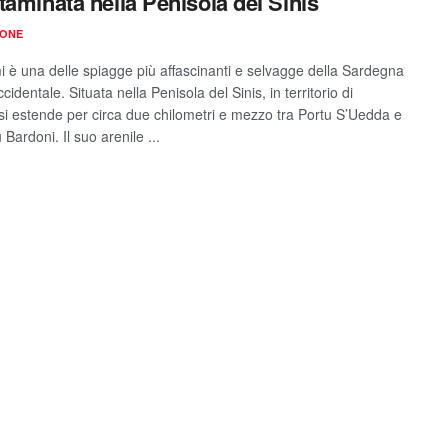
taminata nella Penisola del Sinis
IONE
i è una delle spiagge più affascinanti e selvagge della Sardegna
cidentale. Situata nella Penisola del Sinis, in territorio di
si estende per circa due chilometri e mezzo tra Portu S’Uedda e
Bardoni. Il suo arenile ...