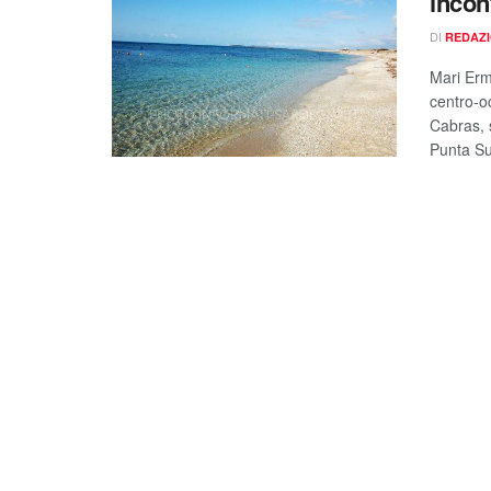
incon
DI
REDAZ
Mari Erm
centro-oc
Cabras, 
Punta Su 