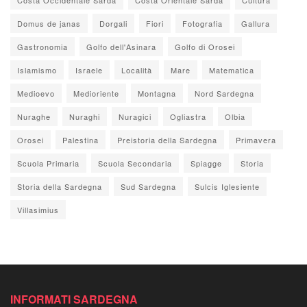
Domus de janas
Dorgali
Fiori
Fotografia
Gallura
Gastronomia
Golfo dell'Asinara
Golfo di Orosei
Islamismo
Israele
Località
Mare
Matematica
Medioevo
Medioriente
Montagna
Nord Sardegna
Nuraghe
Nuraghi
Nuragici
Ogliastra
Olbia
Orosei
Palestina
Preistoria della Sardegna
Primavera
Scuola Primaria
Scuola Secondaria
Spiagge
Storia
Storia della Sardegna
Sud Sardegna
Sulcis Iglesiente
Villasimius
INFORMATI SARDEGNA