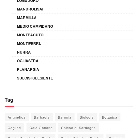
LOGUDORO
MANDROLISAI
MARMILLA
MEDIO CAMPIDANO
MONTEACUTO
MONTIFERRU
NURRA
OGLIASTRA
PLANARGIA
SULCIS IGLESIENTE
Tag
Aritmetica
Barbagia
Baronia
Biologia
Botanica
Cagliari
Cala Gonone
Chiese di Sardegna
Costa Occidentale Sarda
Costa Orientale Sarda
Cultura