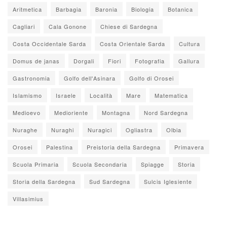
Aritmetica
Barbagia
Baronia
Biologia
Botanica
Cagliari
Cala Gonone
Chiese di Sardegna
Costa Occidentale Sarda
Costa Orientale Sarda
Cultura
Domus de janas
Dorgali
Fiori
Fotografia
Gallura
Gastronomia
Golfo dell'Asinara
Golfo di Orosei
Islamismo
Israele
Località
Mare
Matematica
Medioevo
Medioriente
Montagna
Nord Sardegna
Nuraghe
Nuraghi
Nuragici
Ogliastra
Olbia
Orosei
Palestina
Preistoria della Sardegna
Primavera
Scuola Primaria
Scuola Secondaria
Spiagge
Storia
Storia della Sardegna
Sud Sardegna
Sulcis Iglesiente
Villasimius