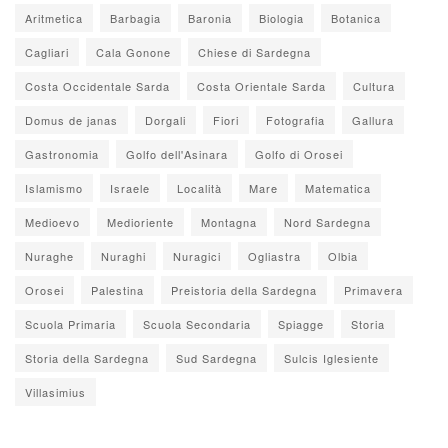
Aritmetica
Barbagia
Baronia
Biologia
Botanica
Cagliari
Cala Gonone
Chiese di Sardegna
Costa Occidentale Sarda
Costa Orientale Sarda
Cultura
Domus de janas
Dorgali
Fiori
Fotografia
Gallura
Gastronomia
Golfo dell'Asinara
Golfo di Orosei
Islamismo
Israele
Località
Mare
Matematica
Medioevo
Medioriente
Montagna
Nord Sardegna
Nuraghe
Nuraghi
Nuragici
Ogliastra
Olbia
Orosei
Palestina
Preistoria della Sardegna
Primavera
Scuola Primaria
Scuola Secondaria
Spiagge
Storia
Storia della Sardegna
Sud Sardegna
Sulcis Iglesiente
Villasimius