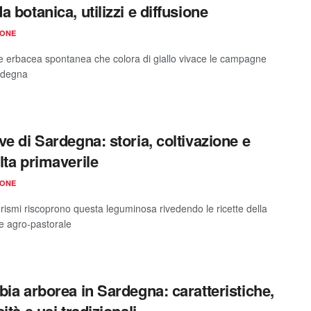
a botanica, utilizzi e diffusione
IONE
e erbacea spontanea che colora di giallo vivace le campagne
rdegna
ve di Sardegna: storia, coltivazione e
lta primaverile
IONE
urismi riscoprono questa leguminosa rivedendo le ricette della
ne agro-pastorale
bia arborea in Sardegna: caratteristiche,
ità e usi tradizionali