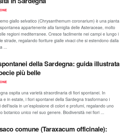
sità in Sardegna
IONE
ntemo giallo selvatico (Chrysanthemum coronarium) è una pianta
spontanea appartenente alla famiglia delle Asteraceae, molto
nelle regioni mediterranee. Cresce facilmente nei campi e lungo i
le strade, regalando fioriture gialle vivaci che si estendono dalla
 ...
 spontanei della Sardegna: guida illustrata
pecie più belle
IONE
na ospita una varietà straordinaria di fiori spontanei. In
 e in estate, i fiori spontanei della Sardegna trasformano i
dell'isola in un’esplosione di colori e profumi, regalando uno
o botanico unico nel suo genere. Biodiversità nei fiori ...
saco comune (Taraxacum officinale):