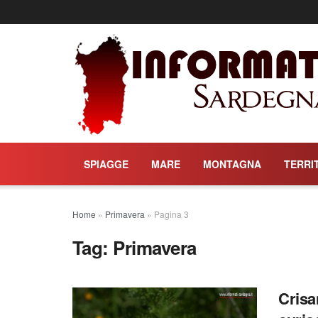
SPIAGGE
MARE
MONTAGNA
TERRI
Home
»
Primavera
»
Pagina 3
Tag:
Primavera
Crisa