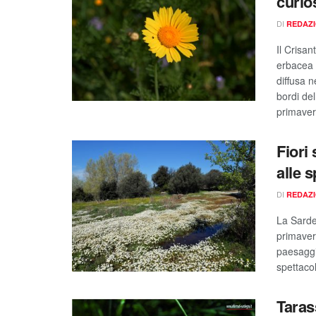
curio
DI
REDAZ
Il Crisa
erbacea 
diffusa 
bordi del
primavera
Fiori
alle s
DI
REDAZ
La Sardeg
primavera
paesaggi 
spettacol
Taras