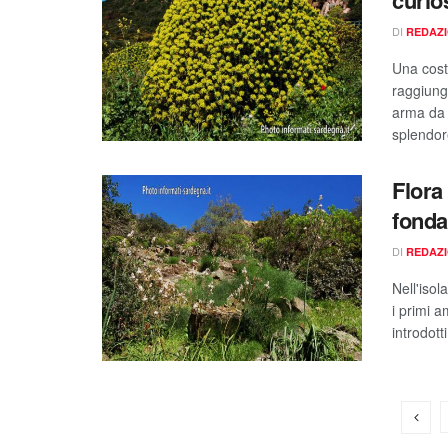
DI
REDAZ
Una costa
raggiung
arma da 
splendor
Flora
fonda
DI
REDAZ
Nell'isol
i primi a
introdott