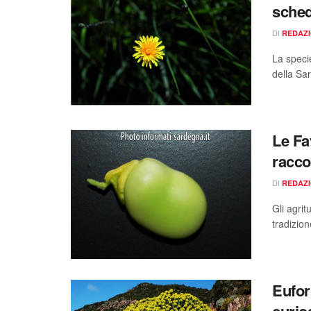
sched
DI
REDAZ
La speci
della Sa
Le Fa
racco
DI
REDAZ
Gli agrit
tradizio
Eufor
curios