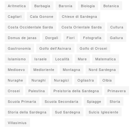
Aritmetica
Barbagia
Baronia
Biologia
Botanica
Cagliari
Cala Gonone
Chiese di Sardegna
Costa Occidentale Sarda
Costa Orientale Sarda
Cultura
Domus de janas
Dorgali
Fiori
Fotografia
Gallura
Gastronomia
Golfo dell'Asinara
Golfo di Orosei
Islamismo
Israele
Località
Mare
Matematica
Medioevo
Medioriente
Montagna
Nord Sardegna
Nuraghe
Nuraghi
Nuragici
Ogliastra
Olbia
Orosei
Palestina
Preistoria della Sardegna
Primavera
Scuola Primaria
Scuola Secondaria
Spiagge
Storia
Storia della Sardegna
Sud Sardegna
Sulcis Iglesiente
Villasimius