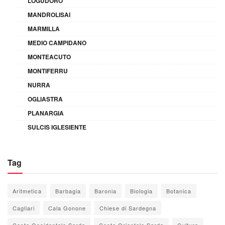
LOGUDORO
MANDROLISAI
MARMILLA
MEDIO CAMPIDANO
MONTEACUTO
MONTIFERRU
NURRA
OGLIASTRA
PLANARGIA
SULCIS IGLESIENTE
Tag
Aritmetica
Barbagia
Baronia
Biologia
Botanica
Cagliari
Cala Gonone
Chiese di Sardegna
Costa Occidentale Sarda
Costa Orientale Sarda
Cultura