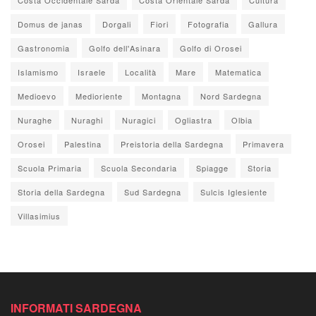
Domus de janas
Dorgali
Fiori
Fotografia
Gallura
Gastronomia
Golfo dell'Asinara
Golfo di Orosei
Islamismo
Israele
Località
Mare
Matematica
Medioevo
Medioriente
Montagna
Nord Sardegna
Nuraghe
Nuraghi
Nuragici
Ogliastra
Olbia
Orosei
Palestina
Preistoria della Sardegna
Primavera
Scuola Primaria
Scuola Secondaria
Spiagge
Storia
Storia della Sardegna
Sud Sardegna
Sulcis Iglesiente
Villasimius
INFORMATI SARDEGNA