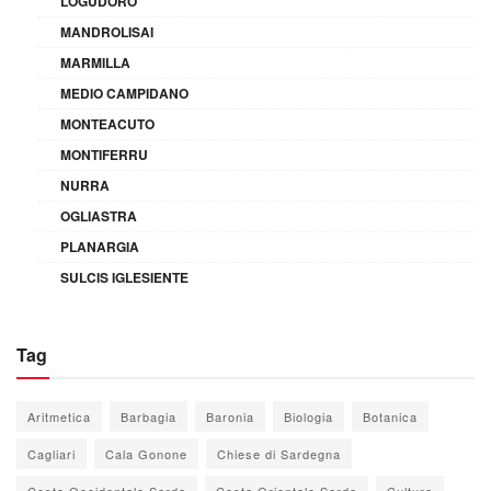
LOGUDORO
MANDROLISAI
MARMILLA
MEDIO CAMPIDANO
MONTEACUTO
MONTIFERRU
NURRA
OGLIASTRA
PLANARGIA
SULCIS IGLESIENTE
Tag
Aritmetica
Barbagia
Baronia
Biologia
Botanica
Cagliari
Cala Gonone
Chiese di Sardegna
Costa Occidentale Sarda
Costa Orientale Sarda
Cultura