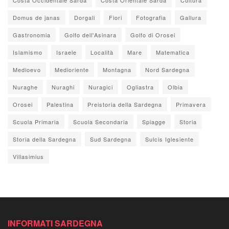
Domus de janas
Dorgali
Fiori
Fotografia
Gallura
Gastronomia
Golfo dell'Asinara
Golfo di Orosei
Islamismo
Israele
Località
Mare
Matematica
Medioevo
Medioriente
Montagna
Nord Sardegna
Nuraghe
Nuraghi
Nuragici
Ogliastra
Olbia
Orosei
Palestina
Preistoria della Sardegna
Primavera
Scuola Primaria
Scuola Secondaria
Spiagge
Storia
Storia della Sardegna
Sud Sardegna
Sulcis Iglesiente
Villasimius
INFORMATI SARDEGNA