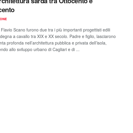
architettura sarda tra Ottocento e
cento
IONE
 Flavio Scano furono due tra i più importanti progettisti edili
degna a cavallo tra XIX e XX secolo. Padre e figlio, lasciarono
ta profonda nell’architettura pubblica e privata dell’isola,
ndo allo sviluppo urbano di Cagliari e di ...