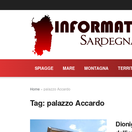
SPIAGGE
MARE
MONTAGNA
TERRI
Home
»
palazzo Accardo
Tag:
palazzo Accardo
Dioni