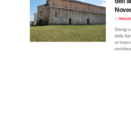
dell’
Nove
DI
REDAZ
Dionigi e
della Sar
un’impron
contribue