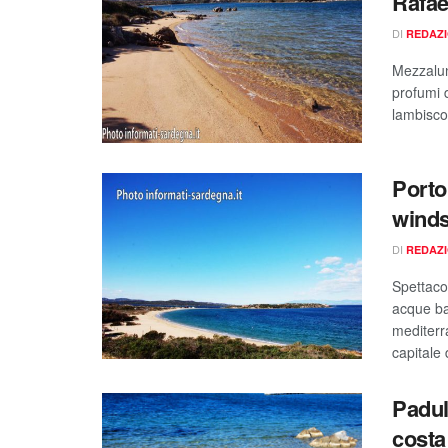
Rafae
DI
REDAZ
Mezzaluna
profumi 
lambiscon
Porto
winds
DI
REDAZ
Spettacol
acque ba
mediterr
capitale
Padul
costa