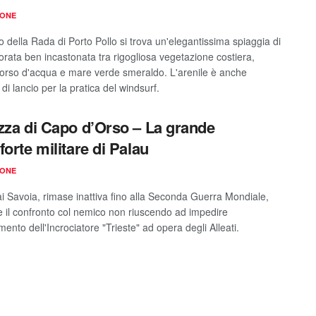
IONE
no della Rada di Porto Pollo si trova un'elegantissima spiaggia di
orata ben incastonata tra rigogliosa vegetazione costiera,
corso d'acqua e mare verde smeraldo. L'arenile è anche
 di lancio per la pratica del windsurf.
zza di Capo d’Orso – La grande
forte militare di Palau
IONE
ai Savoia, rimase inattiva fino alla Seconda Guerra Mondiale,
 il confronto col nemico non riuscendo ad impedire
mento dell'Incrociatore "Trieste" ad opera degli Alleati.