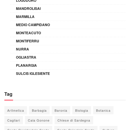
LOGUDORO
MANDROLISAI
MARMILLA
MEDIO CAMPIDANO
MONTEACUTO
MONTIFERRU
NURRA
OGLIASTRA
PLANARGIA
SULCIS IGLESIENTE
Tag
Aritmetica
Barbagia
Baronia
Biologia
Botanica
Cagliari
Cala Gonone
Chiese di Sardegna
Costa Occidentale Sarda
Costa Orientale Sarda
Cultura