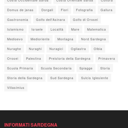
Domus de janas
Dorgali
Fiori
Fotografia
Gallura
Gastronomia
Golfo dell'Asinara
Golfo di Orosei
Islamismo
Israele
Località
Mare
Matematica
Medioevo
Medioriente
Montagna
Nord Sardegna
Nuraghe
Nuraghi
Nuragici
Ogliastra
Olbia
Orosei
Palestina
Preistoria della Sardegna
Primavera
Scuola Primaria
Scuola Secondaria
Spiagge
Storia
Storia della Sardegna
Sud Sardegna
Sulcis Iglesiente
Villasimius
INFORMATI SARDEGNA