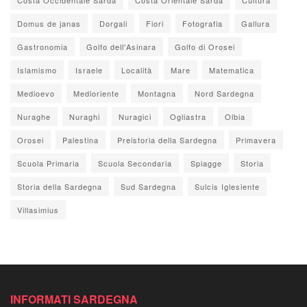
Domus de janas
Dorgali
Fiori
Fotografia
Gallura
Gastronomia
Golfo dell'Asinara
Golfo di Orosei
Islamismo
Israele
Località
Mare
Matematica
Medioevo
Medioriente
Montagna
Nord Sardegna
Nuraghe
Nuraghi
Nuragici
Ogliastra
Olbia
Orosei
Palestina
Preistoria della Sardegna
Primavera
Scuola Primaria
Scuola Secondaria
Spiagge
Storia
Storia della Sardegna
Sud Sardegna
Sulcis Iglesiente
Villasimius
INFORMATI SARDEGNA