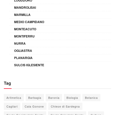
LOGUDORO
MANDROLISAI
MARMILLA
MEDIO CAMPIDANO
MONTEACUTO
MONTIFERRU
NURRA
OGLIASTRA
PLANARGIA
SULCIS IGLESIENTE
Tag
Aritmetica
Barbagia
Baronia
Biologia
Botanica
Cagliari
Cala Gonone
Chiese di Sardegna
Costa Occidentale Sarda
Costa Orientale Sarda
Cultura