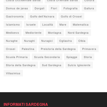
Domus de janas
Dorgali
Fiori
Fotografia
Gallura
Gastronomia
Golfo dell'Asinara
Golfo di Orosei
Islamismo
Israele
Località
Mare
Matematica
Medioevo
Medioriente
Montagna
Nord Sardegna
Nuraghe
Nuraghi
Nuragici
Ogliastra
Olbia
Orosei
Palestina
Preistoria della Sardegna
Primavera
Scuola Primaria
Scuola Secondaria
Spiagge
Storia
Storia della Sardegna
Sud Sardegna
Sulcis Iglesiente
Villasimius
INFORMATI SARDEGNA