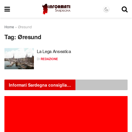
Home
»
Øresund
Tag:
Øresund
La Lega Anseatica
DI
REDAZIONE
Informati Sardegna consiglia…