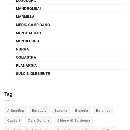
LOGUDORO
MANDROLISAI
MARMILLA
MEDIO CAMPIDANO
MONTEACUTO
MONTIFERRU
NURRA
OGLIASTRA
PLANARGIA
SULCIS IGLESIENTE
Tag
Aritmetica
Barbagia
Baronia
Biologia
Botanica
Cagliari
Cala Gonone
Chiese di Sardegna
Costa Occidentale Sarda
Costa Orientale Sarda
Cultura