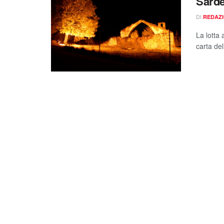
Sard
DI
REDAZ
La lotta
carta del