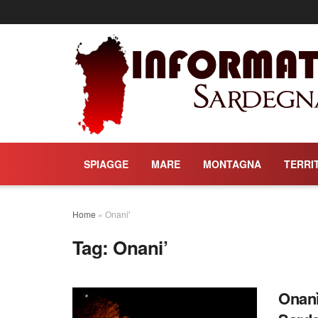
SPIAGGE
MARE
MONTAGNA
TERRI
Home
»
Onani'
Tag:
Onani’
Onanì