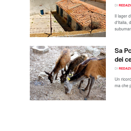
DI
REDAZ
Il lager 
d'Italia,
subuman
Sa Po
dei c
DI
REDAZ
Un ricor
ma che pu