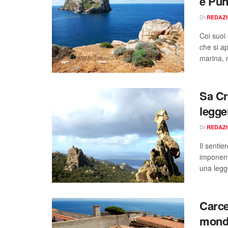
e Pun
DI
REDAZ
Coi suoi
che si ap
marina, m
Sa Cr
legge
DI
REDAZ
Il sentie
imponente
una legg
Carce
mondi