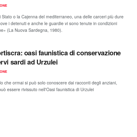
IONE
di Stato o la Cajenna del mediterraneo, una delle carceri più dure
 dove i detenuti e anche le guardie vi sono tenute in condizioni
e» (La Nuova Sardegna, 1980).
rtiscra: oasi faunistica di conservazione
ervi sardi ad Urzulei
IONE
do che ormai si può solo conoscere dai racconti degli anziani,
ò essere rivissuto nell'Oasi faunistica di Urzulei