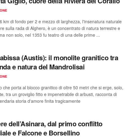
ta Giglio, cuore della Riviera del Corallo
IONE
 6 km di fondo per 2 e mezzo di larghezza, l'insenatura naturale
re sulla rada di Alghero, è un concentrato di natura terrestre e
a non solo, nel 1353 fu teatro di una delle prime ...
abissa (Austis): il monolite granitico tra
nda e natura del Mandrolisai
IONE
ro che porta al blocco granitico di oltre 50 metri che si erge, solo,
, tra un groviglio fitto e impenetrabile di arbusti, racconta di
endaria storia d'amore finita tragicamente
re dell’Asinara, dal primo conflitto
ale e Falcone e Borsellino