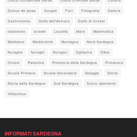
Domus de janas
Dorgali
Fiori
Fotografia
Gallura
Gastronomia
Golfo dell'Asinara
Golfo di Orosei
Islamismo
Israele
Località
Mare
Matematica
Medioevo
Medioriente
Montagna
Nord Sardegna
Nuraghe
Nuraghi
Nuragici
Ogliastra
Olbia
Orosei
Palestina
Preistoria della Sardegna
Primavera
Scuola Primaria
Scuola Secondaria
Spiagge
Storia
Storia della Sardegna
Sud Sardegna
Sulcis Iglesiente
Villasimius
INFORMATI SARDEGNA