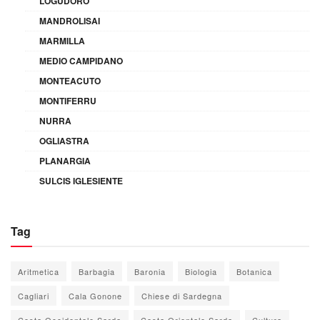
LOGUDORO
MANDROLISAI
MARMILLA
MEDIO CAMPIDANO
MONTEACUTO
MONTIFERRU
NURRA
OGLIASTRA
PLANARGIA
SULCIS IGLESIENTE
Tag
Aritmetica
Barbagia
Baronia
Biologia
Botanica
Cagliari
Cala Gonone
Chiese di Sardegna
Costa Occidentale Sarda
Costa Orientale Sarda
Cultura