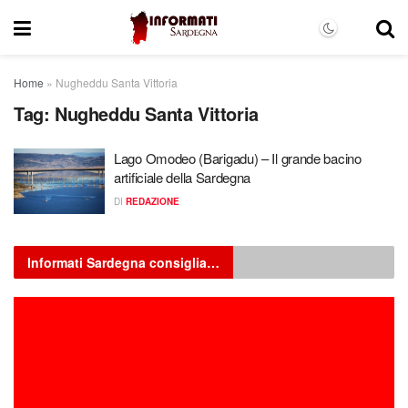
Home
»
Nugheddu Santa Vittoria
Tag:
Nugheddu Santa Vittoria
Lago Omodeo (Barigadu) – Il grande bacino
artificiale della Sardegna
DI
REDAZIONE
Informati Sardegna consiglia…