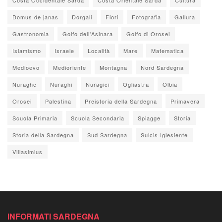
Domus de janas
Dorgali
Fiori
Fotografia
Gallura
Gastronomia
Golfo dell'Asinara
Golfo di Orosei
Islamismo
Israele
Località
Mare
Matematica
Medioevo
Medioriente
Montagna
Nord Sardegna
Nuraghe
Nuraghi
Nuragici
Ogliastra
Olbia
Orosei
Palestina
Preistoria della Sardegna
Primavera
Scuola Primaria
Scuola Secondaria
Spiagge
Storia
Storia della Sardegna
Sud Sardegna
Sulcis Iglesiente
Villasimius
INFORMATI SARDEGNA