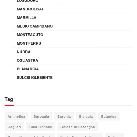
LOGUDORO
MANDROLISAI
MARMILLA
MEDIO CAMPIDANO
MONTEACUTO
MONTIFERRU
NURRA
OGLIASTRA
PLANARGIA
SULCIS IGLESIENTE
Tag
Aritmetica
Barbagia
Baronia
Biologia
Botanica
Cagliari
Cala Gonone
Chiese di Sardegna
Costa Occidentale Sarda
Costa Orientale Sarda
Cultura