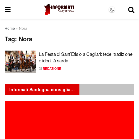
Home
»
Nora
Tag:
Nora
La Festa di Sant’Efisio a Cagliari: fede, tradizione
e identità sarda
DI
REDAZIONE
Informati Sardegna consiglia…