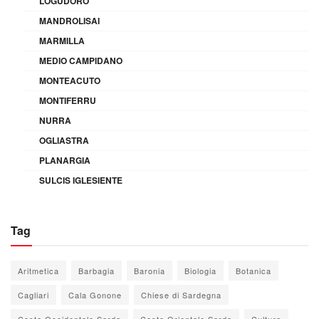
LOGUDORO
MANDROLISAI
MARMILLA
MEDIO CAMPIDANO
MONTEACUTO
MONTIFERRU
NURRA
OGLIASTRA
PLANARGIA
SULCIS IGLESIENTE
Tag
Aritmetica
Barbagia
Baronia
Biologia
Botanica
Cagliari
Cala Gonone
Chiese di Sardegna
Costa Occidentale Sarda
Costa Orientale Sarda
Cultura