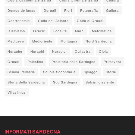
Domus de janas
Dorgali
Fiori
Fotografia
Gallura
Gastronomia
Golfo dell'Asinara
Golfo di Orosei
Islamismo
Israele
Località
Mare
Matematica
Medioevo
Medioriente
Montagna
Nord Sardegna
Nuraghe
Nuraghi
Nuragici
Ogliastra
Olbia
Orosei
Palestina
Preistoria della Sardegna
Primavera
Scuola Primaria
Scuola Secondaria
Spiagge
Storia
Storia della Sardegna
Sud Sardegna
Sulcis Iglesiente
Villasimius
INFORMATI SARDEGNA