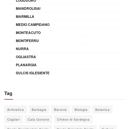
LOGUDORO
MANDROLISAI
MARMILLA
MEDIO CAMPIDANO
MONTEACUTO
MONTIFERRU
NURRA
OGLIASTRA
PLANARGIA
SULCIS IGLESIENTE
Tag
Aritmetica
Barbagia
Baronia
Biologia
Botanica
Cagliari
Cala Gonone
Chiese di Sardegna
Costa Occidentale Sarda
Costa Orientale Sarda
Cultura