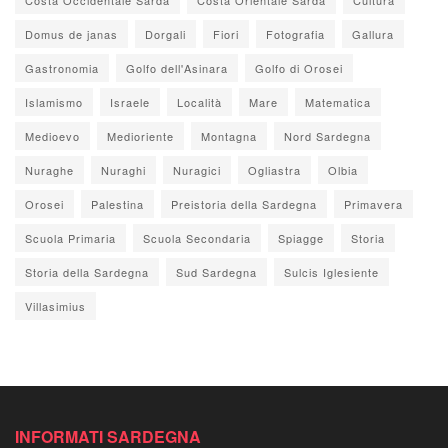
Domus de janas
Dorgali
Fiori
Fotografia
Gallura
Gastronomia
Golfo dell'Asinara
Golfo di Orosei
Islamismo
Israele
Località
Mare
Matematica
Medioevo
Medioriente
Montagna
Nord Sardegna
Nuraghe
Nuraghi
Nuragici
Ogliastra
Olbia
Orosei
Palestina
Preistoria della Sardegna
Primavera
Scuola Primaria
Scuola Secondaria
Spiagge
Storia
Storia della Sardegna
Sud Sardegna
Sulcis Iglesiente
Villasimius
INFORMATI SARDEGNA