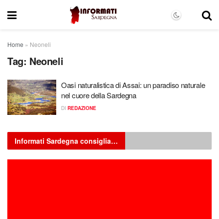
Home
»
Neoneli
Tag:
Neoneli
Oasi naturalistica di Assai: un paradiso naturale
nel cuore della Sardegna
DI
REDAZIONE
Informati Sardegna consiglia…