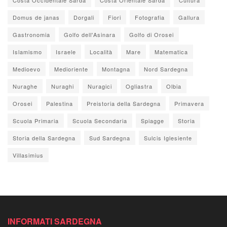
Domus de janas
Dorgali
Fiori
Fotografia
Gallura
Gastronomia
Golfo dell'Asinara
Golfo di Orosei
Islamismo
Israele
Località
Mare
Matematica
Medioevo
Medioriente
Montagna
Nord Sardegna
Nuraghe
Nuraghi
Nuragici
Ogliastra
Olbia
Orosei
Palestina
Preistoria della Sardegna
Primavera
Scuola Primaria
Scuola Secondaria
Spiagge
Storia
Storia della Sardegna
Sud Sardegna
Sulcis Iglesiente
Villasimius
INFORMATI SARDEGNA