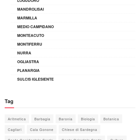
LOGUDORO
MANDROLISAI
MARMILLA
MEDIO CAMPIDANO
MONTEACUTO
MONTIFERRU
NURRA
OGLIASTRA
PLANARGIA
SULCIS IGLESIENTE
Tag
Aritmetica
Barbagia
Baronia
Biologia
Botanica
Cagliari
Cala Gonone
Chiese di Sardegna
Costa Occidentale Sarda
Costa Orientale Sarda
Cultura