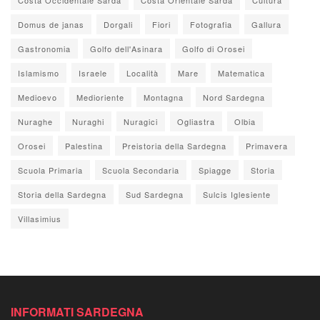
Domus de janas
Dorgali
Fiori
Fotografia
Gallura
Gastronomia
Golfo dell'Asinara
Golfo di Orosei
Islamismo
Israele
Località
Mare
Matematica
Medioevo
Medioriente
Montagna
Nord Sardegna
Nuraghe
Nuraghi
Nuragici
Ogliastra
Olbia
Orosei
Palestina
Preistoria della Sardegna
Primavera
Scuola Primaria
Scuola Secondaria
Spiagge
Storia
Storia della Sardegna
Sud Sardegna
Sulcis Iglesiente
Villasimius
INFORMATI SARDEGNA