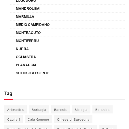
LOGUDORO
MANDROLISAI
MARMILLA
MEDIO CAMPIDANO
MONTEACUTO
MONTIFERRU
NURRA
OGLIASTRA
PLANARGIA
SULCIS IGLESIENTE
Tag
Aritmetica
Barbagia
Baronia
Biologia
Botanica
Cagliari
Cala Gonone
Chiese di Sardegna
Costa Occidentale Sarda
Costa Orientale Sarda
Cultura