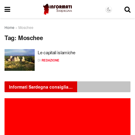
Home
»
Moschee
Tag:
Moschee
Le capitali islamiche
DI
REDAZIONE
Informati Sardegna consiglia…