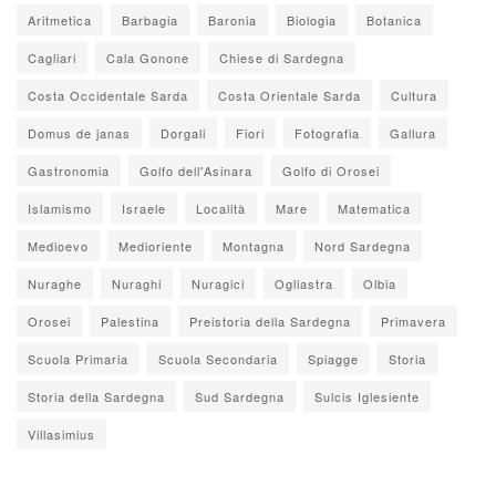
Aritmetica
Barbagia
Baronia
Biologia
Botanica
Cagliari
Cala Gonone
Chiese di Sardegna
Costa Occidentale Sarda
Costa Orientale Sarda
Cultura
Domus de janas
Dorgali
Fiori
Fotografia
Gallura
Gastronomia
Golfo dell'Asinara
Golfo di Orosei
Islamismo
Israele
Località
Mare
Matematica
Medioevo
Medioriente
Montagna
Nord Sardegna
Nuraghe
Nuraghi
Nuragici
Ogliastra
Olbia
Orosei
Palestina
Preistoria della Sardegna
Primavera
Scuola Primaria
Scuola Secondaria
Spiagge
Storia
Storia della Sardegna
Sud Sardegna
Sulcis Iglesiente
Villasimius