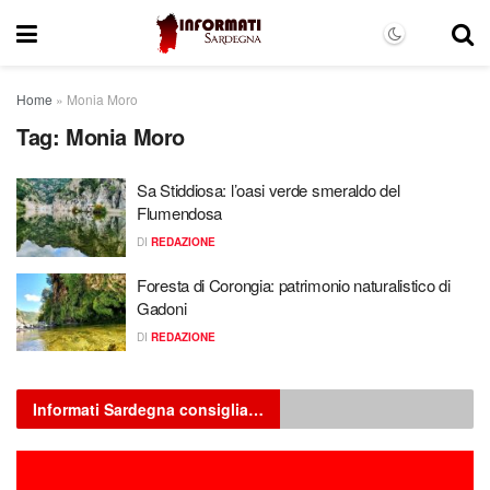
Home
»
Monia Moro
Tag:
Monia Moro
Sa Stiddiosa: l’oasi verde smeraldo del
Flumendosa
DI
REDAZIONE
Foresta di Corongia: patrimonio naturalistico di
Gadoni
DI
REDAZIONE
Informati Sardegna consiglia…