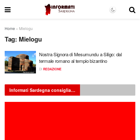
Home
»
Mielogu
Tag:
Mielogu
Nostra Signora di Mesumundu a Siligo: dal
termale romano al tempio bizantino
DI
REDAZIONE
Informati Sardegna consiglia…