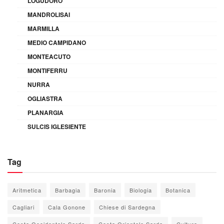
LOGUDORO
MANDROLISAI
MARMILLA
MEDIO CAMPIDANO
MONTEACUTO
MONTIFERRU
NURRA
OGLIASTRA
PLANARGIA
SULCIS IGLESIENTE
Tag
Aritmetica
Barbagia
Baronia
Biologia
Botanica
Cagliari
Cala Gonone
Chiese di Sardegna
Costa Occidentale Sarda
Costa Orientale Sarda
Cultura