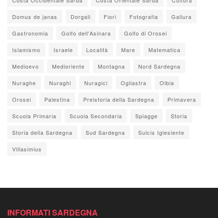
Domus de janas
Dorgali
Fiori
Fotografia
Gallura
Gastronomia
Golfo dell'Asinara
Golfo di Orosei
Islamismo
Israele
Località
Mare
Matematica
Medioevo
Medioriente
Montagna
Nord Sardegna
Nuraghe
Nuraghi
Nuragici
Ogliastra
Olbia
Orosei
Palestina
Preistoria della Sardegna
Primavera
Scuola Primaria
Scuola Secondaria
Spiagge
Storia
Storia della Sardegna
Sud Sardegna
Sulcis Iglesiente
Villasimius
INFORMATI SARDEGNA