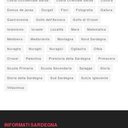
Domus de janas
Dorgali
Fiori
Fotografia
Gallura
Gastronomia
Golfo dell'Asinara
Golfo di Orosei
Islamismo
Israele
Località
Mare
Matematica
Medioevo
Medioriente
Montagna
Nord Sardegna
Nuraghe
Nuraghi
Nuragici
Ogliastra
Olbia
Orosei
Palestina
Preistoria della Sardegna
Primavera
Scuola Primaria
Scuola Secondaria
Spiagge
Storia
Storia della Sardegna
Sud Sardegna
Sulcis Iglesiente
Villasimius
INFORMATI SARDEGNA