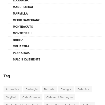
LOGUDORO
MANDROLISAI
MARMILLA
MEDIO CAMPIDANO
MONTEACUTO
MONTIFERRU
NURRA
OGLIASTRA
PLANARGIA
SULCIS IGLESIENTE
Tag
Aritmetica
Barbagia
Baronia
Biologia
Botanica
Cagliari
Cala Gonone
Chiese di Sardegna
Costa Occidentale Sarda
Costa Orientale Sarda
Cultura