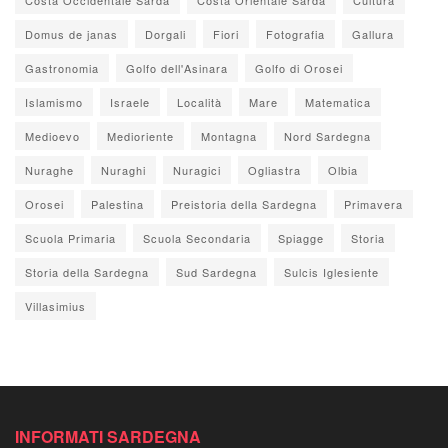
Domus de janas
Dorgali
Fiori
Fotografia
Gallura
Gastronomia
Golfo dell'Asinara
Golfo di Orosei
Islamismo
Israele
Località
Mare
Matematica
Medioevo
Medioriente
Montagna
Nord Sardegna
Nuraghe
Nuraghi
Nuragici
Ogliastra
Olbia
Orosei
Palestina
Preistoria della Sardegna
Primavera
Scuola Primaria
Scuola Secondaria
Spiagge
Storia
Storia della Sardegna
Sud Sardegna
Sulcis Iglesiente
Villasimius
INFORMATI SARDEGNA