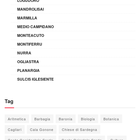
LOGUDORO
MANDROLISAI
MARMILLA
MEDIO CAMPIDANO
MONTEACUTO
MONTIFERRU
NURRA
OGLIASTRA
PLANARGIA
SULCIS IGLESIENTE
Tag
Aritmetica
Barbagia
Baronia
Biologia
Botanica
Cagliari
Cala Gonone
Chiese di Sardegna
Costa Occidentale Sarda
Costa Orientale Sarda
Cultura