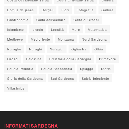
Domus de janas
Dorgali
Fiori
Fotografia
Gallura
Gastronomia
Golfo dell'Asinara
Golfo di Orosei
Islamismo
Israele
Località
Mare
Matematica
Medioevo
Medioriente
Montagna
Nord Sardegna
Nuraghe
Nuraghi
Nuragici
Ogliastra
Olbia
Orosei
Palestina
Preistoria della Sardegna
Primavera
Scuola Primaria
Scuola Secondaria
Spiagge
Storia
Storia della Sardegna
Sud Sardegna
Sulcis Iglesiente
Villasimius
INFORMATI SARDEGNA