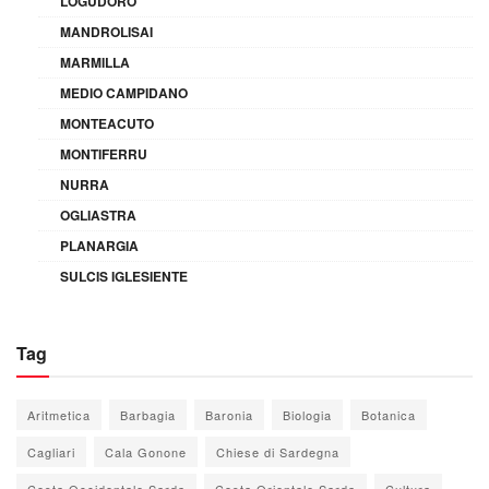
LOGUDORO
MANDROLISAI
MARMILLA
MEDIO CAMPIDANO
MONTEACUTO
MONTIFERRU
NURRA
OGLIASTRA
PLANARGIA
SULCIS IGLESIENTE
Tag
Aritmetica
Barbagia
Baronia
Biologia
Botanica
Cagliari
Cala Gonone
Chiese di Sardegna
Costa Occidentale Sarda
Costa Orientale Sarda
Cultura