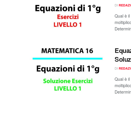
DI
REDAZ
Qual è i
moltipli
Determin
Equaz
Soluzi
DI
REDAZ
Qual è i
moltipli
Determin