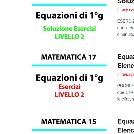
Soluzi
DI
REDAZ
ESERCIZI
quella de
diminuito
Equaz
Elenco
DI
REDAZ
PROBLEM
due cifre
le cifre,
Equaz
Elenco