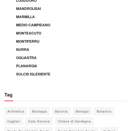
LOGUDORO
MANDROLISAI
MARMILLA
MEDIO CAMPIDANO
MONTEACUTO
MONTIFERRU
NURRA
OGLIASTRA
PLANARGIA
SULCIS IGLESIENTE
Tag
Aritmetica
Barbagia
Baronia
Biologia
Botanica
Cagliari
Cala Gonone
Chiese di Sardegna
Costa Occidentale Sarda
Costa Orientale Sarda
Cultura