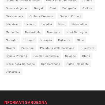
Domus de janas
Dorgali
Fiori
Fotografia
Gallura
Gastronomia
Golfo dell'Asinara
Golfo di Orosei
Islamismo
Israele
Località
Mare
Matematica
Medioevo
Medioriente
Montagna
Nord Sardegna
Nuraghe
Nuraghi
Nuragici
Ogliastra
Olbia
Orosei
Palestina
Preistoria della Sardegna
Primavera
Scuola Primaria
Scuola Secondaria
Spiagge
Storia
Storia della Sardegna
Sud Sardegna
Sulcis Iglesiente
Villasimius
INFORMATI SARDEGNA