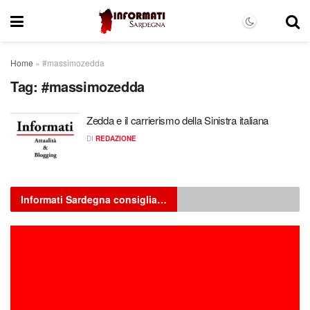
Home
»
#massimozedda
Tag:
#massimozedda
Zedda e il carrierismo della Sinistra italiana
DI
REDAZIONE
Informati Sardegna consiglia…