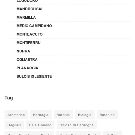
LOGUDORO
MANDROLISAI
MARMILLA
MEDIO CAMPIDANO
MONTEACUTO
MONTIFERRU
NURRA
OGLIASTRA
PLANARGIA
SULCIS IGLESIENTE
Tag
Aritmetica
Barbagia
Baronia
Biologia
Botanica
Cagliari
Cala Gonone
Chiese di Sardegna
Costa Occidentale Sarda
Costa Orientale Sarda
Cultura