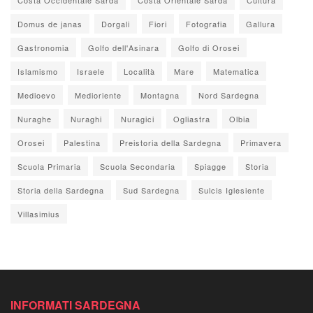
Domus de janas
Dorgali
Fiori
Fotografia
Gallura
Gastronomia
Golfo dell'Asinara
Golfo di Orosei
Islamismo
Israele
Località
Mare
Matematica
Medioevo
Medioriente
Montagna
Nord Sardegna
Nuraghe
Nuraghi
Nuragici
Ogliastra
Olbia
Orosei
Palestina
Preistoria della Sardegna
Primavera
Scuola Primaria
Scuola Secondaria
Spiagge
Storia
Storia della Sardegna
Sud Sardegna
Sulcis Iglesiente
Villasimius
INFORMATI SARDEGNA