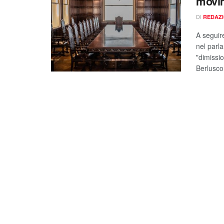
movim
DI
REDAZ
A seguire
nel parla
"dimissi
Berlusco