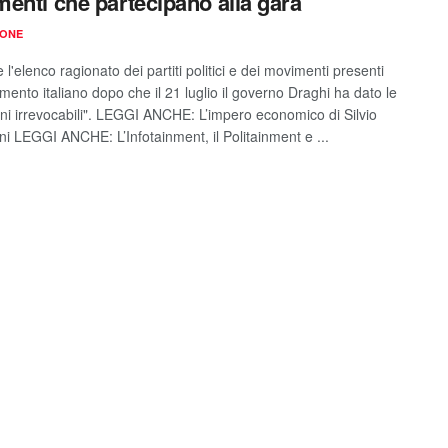
enti che partecipano alla gara
IONE
 l'elenco ragionato dei partiti politici e dei movimenti presenti
mento italiano dopo che il 21 luglio il governo Draghi ha dato le
oni irrevocabili". LEGGI ANCHE: L’impero economico di Silvio
ni LEGGI ANCHE: L’Infotainment, il Politainment e ...