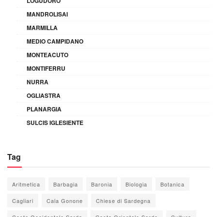
LOGUDORO
MANDROLISAI
MARMILLA
MEDIO CAMPIDANO
MONTEACUTO
MONTIFERRU
NURRA
OGLIASTRA
PLANARGIA
SULCIS IGLESIENTE
Tag
Aritmetica
Barbagia
Baronia
Biologia
Botanica
Cagliari
Cala Gonone
Chiese di Sardegna
Costa Occidentale Sarda
Costa Orientale Sarda
Cultura