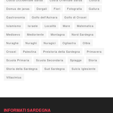
Domus de janas
Dorgali
Fiori
Fotografia
Gallura
Gastronomia
Golfo dell'Asinara
Golfo di Orosei
Islamismo
Israele
Località
Mare
Matematica
Medioevo
Medioriente
Montagna
Nord Sardegna
Nuraghe
Nuraghi
Nuragici
Ogliastra
Olbia
Orosei
Palestina
Preistoria della Sardegna
Primavera
Scuola Primaria
Scuola Secondaria
Spiagge
Storia
Storia della Sardegna
Sud Sardegna
Sulcis Iglesiente
Villasimius
INFORMATI SARDEGNA