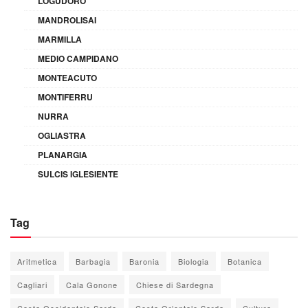
LOGUDORO
MANDROLISAI
MARMILLA
MEDIO CAMPIDANO
MONTEACUTO
MONTIFERRU
NURRA
OGLIASTRA
PLANARGIA
SULCIS IGLESIENTE
Tag
Aritmetica
Barbagia
Baronia
Biologia
Botanica
Cagliari
Cala Gonone
Chiese di Sardegna
Costa Occidentale Sarda
Costa Orientale Sarda
Cultura