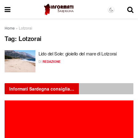
Home
»
Lotzorai
Tag:
Lotzorai
Lido del Sole: gioiello del mare di Lotzorai
DI
REDAZIONE
Informati Sardegna consiglia…