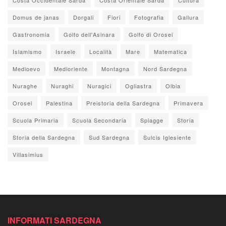
Domus de janas
Dorgali
Fiori
Fotografia
Gallura
Gastronomia
Golfo dell'Asinara
Golfo di Orosei
Islamismo
Israele
Località
Mare
Matematica
Medioevo
Medioriente
Montagna
Nord Sardegna
Nuraghe
Nuraghi
Nuragici
Ogliastra
Olbia
Orosei
Palestina
Preistoria della Sardegna
Primavera
Scuola Primaria
Scuola Secondaria
Spiagge
Storia
Storia della Sardegna
Sud Sardegna
Sulcis Iglesiente
Villasimius
INFORMATI SARDEGNA