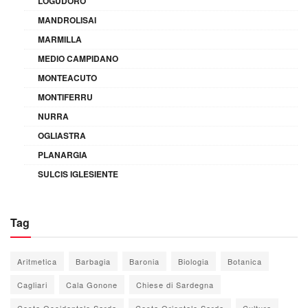
LOGUDORO
MANDROLISAI
MARMILLA
MEDIO CAMPIDANO
MONTEACUTO
MONTIFERRU
NURRA
OGLIASTRA
PLANARGIA
SULCIS IGLESIENTE
Tag
Aritmetica
Barbagia
Baronia
Biologia
Botanica
Cagliari
Cala Gonone
Chiese di Sardegna
Costa Occidentale Sarda
Costa Orientale Sarda
Cultura