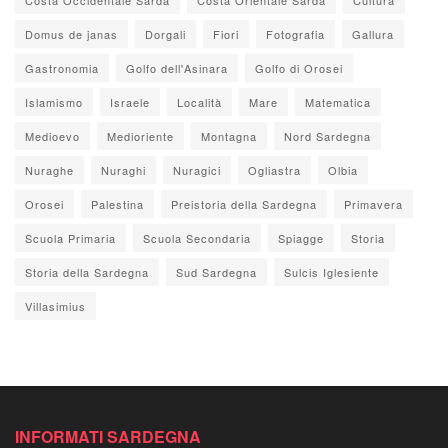
Domus de janas
Dorgali
Fiori
Fotografia
Gallura
Gastronomia
Golfo dell'Asinara
Golfo di Orosei
Islamismo
Israele
Località
Mare
Matematica
Medioevo
Medioriente
Montagna
Nord Sardegna
Nuraghe
Nuraghi
Nuragici
Ogliastra
Olbia
Orosei
Palestina
Preistoria della Sardegna
Primavera
Scuola Primaria
Scuola Secondaria
Spiagge
Storia
Storia della Sardegna
Sud Sardegna
Sulcis Iglesiente
Villasimius
INFORMATI SARDEGNA